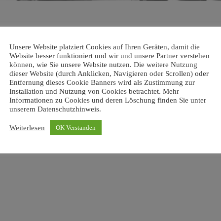
r Partner beim Biegen & für So
Unsere Website platziert Cookies auf Ihren Geräten, damit die
Website besser funktioniert und wir und unsere Partner verstehen
können, wie Sie unsere Website nutzen. Die weitere Nutzung
 zuverlässig und erfolgreich Maschinen für die metallverarbeitende In
dieser Website (durch Anklicken, Navigieren oder Scrollen) oder
ugen liegt das Hauptgeschäftsfeld im Bereich der Gesenkbiegemasch
Entfernung dieses Cookie Banners wird als Zustimmung zur
Installation und Nutzung von Cookies betrachtet. Mehr
sind wir in der Lage, Abkantpressen mit einer Presskraft von 30 – 600 
Informationen zu Cookies und deren Löschung finden Sie unter
unserem Datenschutzhinweis.
Unsere Philosophie liegt nicht darin, Pressen in Serienfertigung herzus
f den Kundenwunsch abgestimmt zu fertigen.
Weiterlesen
OK Verstanden
ÜBER UNS