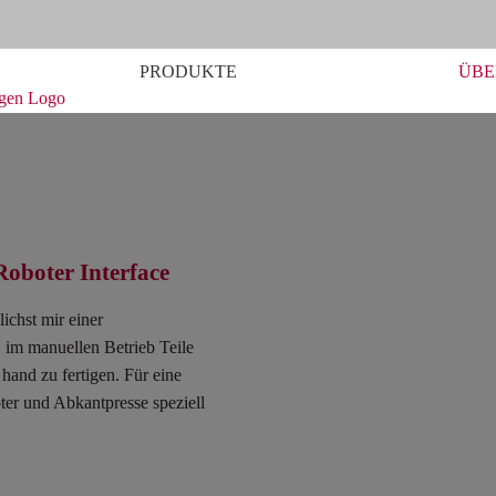
PRODUKTE
ÜBE
oboter Interface
ichst mir einer
, im manuellen Betrieb Teile
 hand zu fertigen. Für eine
er und Abkantpresse speziell