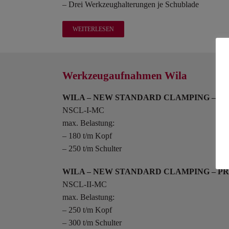
– Drei Werkzeughalterungen je Schublade
WEITERLESEN
Werkzeugaufnahmen Wila
WILA – NEW STANDARD CLAMPING – P
NSCL-I-MC
max. Belastung:
– 180 t/m Kopf
– 250 t/m Schulter
WILA – NEW STANDARD CLAMPING – P
NSCL-II-MC
max. Belastung:
– 250 t/m Kopf
– 300 t/m Schulter